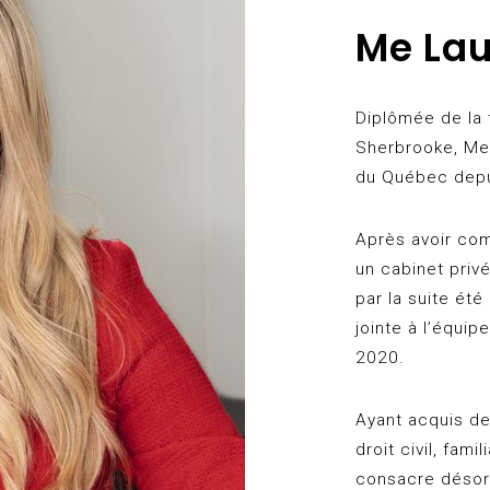
Me Lau
Diplômée de la f
Sherbrooke, Me
du Québec depu
Après avoir com
un cabinet privé
par la suite été
jointe à l’équi
2020.
Ayant acquis de 
droit civil, fami
consacre désorm