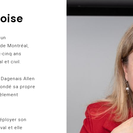
oise
 un
 de Montréal,
-cinq ans
 et civil.
 Dagenais Allen
fondé sa propre
lèlement
éployer son
al et elle