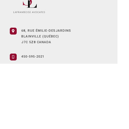
68, RUE ÉMILIE-DESJARDINS
BLAINVILLE (QUÉBEC)
J7C 5Z8 CANADA
450-595-2021
Menu
ACCUEIL
À PROPOS
SERVICES
NOUS JOINDRE